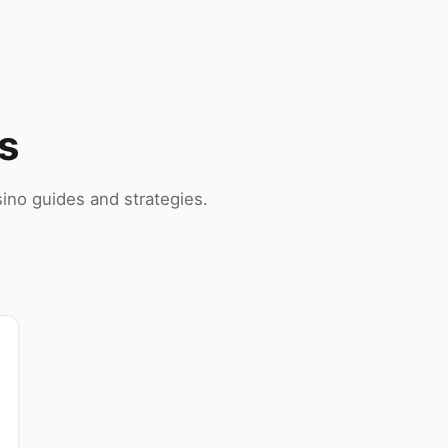
s
sino guides and strategies.