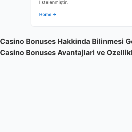
listelenmiştir.
Home →
Casino Bonuses Hakkinda Bilinmesi G
Casino Bonuses Avantajlari ve Ozellikl