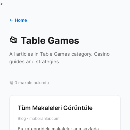
>
← Home
📂 Table Games
All articles in Table Games category. Casino
guides and strategies.
🔢 0 makale bulundu
Tüm Makaleleri Görüntüle
Blog · maboranlar.com
Bu kategorideki makaleler ana sayfada