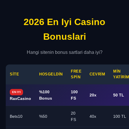
2026 En Iyi Casino
Bonuslari
Hangi sitenin bonus sartlari daha iyi?
FREE
MIN
SITE
HOSGELDIN
CEVRIM
SPIN
YATIRI
%100
100
EN IYI
20x
50 TL
Bonus
FS
RaxCasino
20
Bets10
%50
40x
100 TL
FS