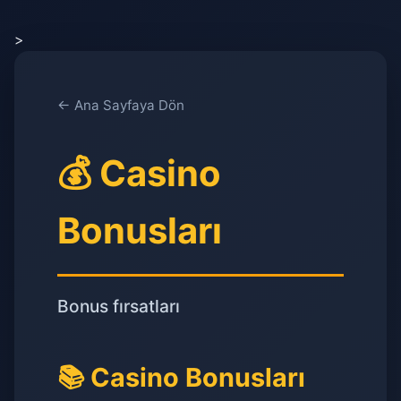
>
← Ana Sayfaya Dön
💰 Casino
Bonusları
Bonus fırsatları
📚 Casino Bonusları