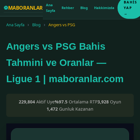
BAHIS
Ana
⚽
MABORANLAR
YAP
Rehber
Blog
Hakkimizda
Sayfa
→
›
›
Ana Sayfa
Blog
Angers vs PSG
Angers vs PSG Bahis
Tahmini ve Oranlar —
Ligue 1 | maboranlar.com
229,804
Aktif Uye
%97.5
Ortalama RTP
3,928
Oyun
1,472
Gunluk Kazanan