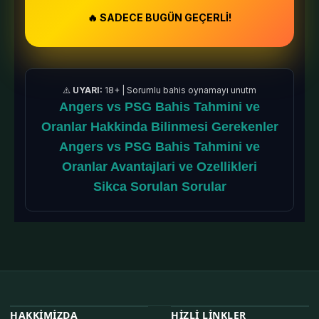
🔥 SADECE BUGÜN GEÇERLI!
⚠️
UYARI:
18+ | Sorumlu bahis oynamayı unutm
Angers vs PSG Bahis Tahmini ve
Oranlar Hakkinda Bilinmesi Gerekenler
Angers vs PSG Bahis Tahmini ve
Oranlar Avantajlari ve Ozellikleri
Sikca Sorulan Sorular
HAKKIMIZDA
HIZLI LINKLER