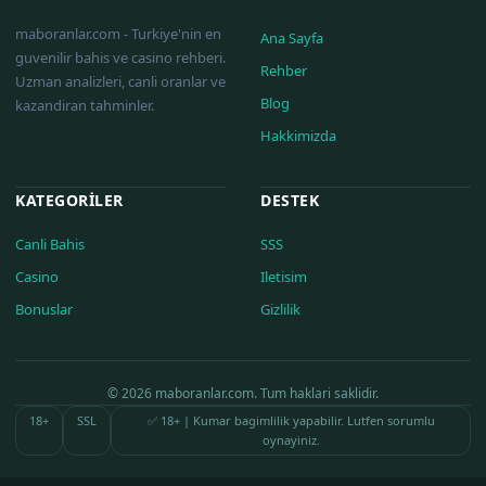
maboranlar.com - Turkiye'nin en
Ana Sayfa
guvenilir bahis ve casino rehberi.
Rehber
Uzman analizleri, canli oranlar ve
Blog
kazandiran tahminler.
Hakkimizda
KATEGORILER
DESTEK
Canli Bahis
SSS
Casino
Iletisim
Bonuslar
Gizlilik
© 2026 maboranlar.com. Tum haklari saklidir.
18+
SSL
✅ 18+ | Kumar bagimlilik yapabilir. Lutfen sorumlu
oynayiniz.