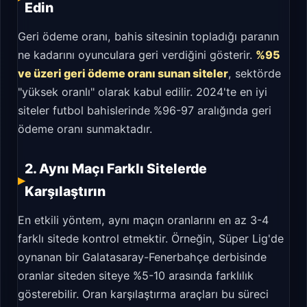
Edin
Geri ödeme oranı, bahis sitesinin topladığı paranın
ne kadarını oyunculara geri verdiğini gösterir.
%95
ve üzeri geri ödeme oranı sunan siteler
, sektörde
"yüksek oranlı" olarak kabul edilir. 2024'te en iyi
siteler futbol bahislerinde %96-97 aralığında geri
ödeme oranı sunmaktadır.
2. Aynı Maçı Farklı Sitelerde
Karşılaştırın
En etkili yöntem, aynı maçın oranlarını en az 3-4
farklı sitede kontrol etmektir. Örneğin, Süper Lig'de
oynanan bir Galatasaray-Fenerbahçe derbisinde
oranlar siteden siteye %5-10 arasında farklılık
gösterebilir. Oran karşılaştırma araçları bu süreci