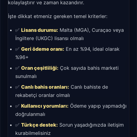
kolaylaştırır ve zaman kazandırır.
İşte dikkat etmeniz gereken temel kriterler:
✅
Lisans durumu:
Malta (MGA), Curaçao veya
İngiltere (UKGC) lisansı olmalı
✅
Geri ödeme oranı:
En az %94, ideal olarak
%96+
✅
Oran çeşitliliği:
Çok sayıda bahis marketi
sunulmalı
✅
Canlı bahis oranları:
Canlı bahiste de
rekabetçi oranlar olmalı
✅
Kullanıcı yorumları:
Ödeme yapıp yapmadığı
doğrulanmalı
✅
Türkçe destek:
Sorun yaşadığınızda iletişim
kurabilmelisiniz