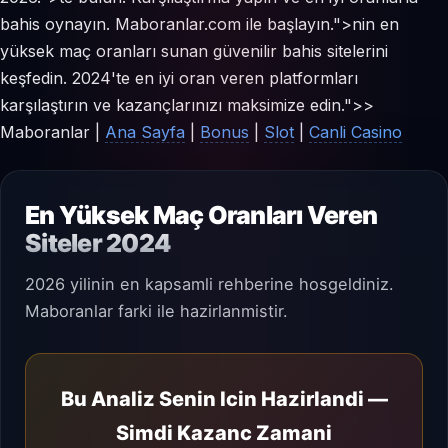
bahis oynayın. Maboranlar.com ile başlayın.">nin en
yüksek maç oranları sunan güvenilir bahis sitelerini
keşfedin. 2024'te en iyi oran veren platformları
karşılaştırın ve kazançlarınızı maksimize edin.">>
Maboranlar |
Ana Sayfa
|
Bonus
|
Slot
|
Canli Casino
En Yüksek Maç Oranları Veren
Siteler 2024
2026 yilinin en kapsamli rehberine hosgeldiniz.
Maboranlar farki ile hazirlanmistir.
Bu Analiz Senin Icin Hazirlandi —
Simdi Kazanc Zamani