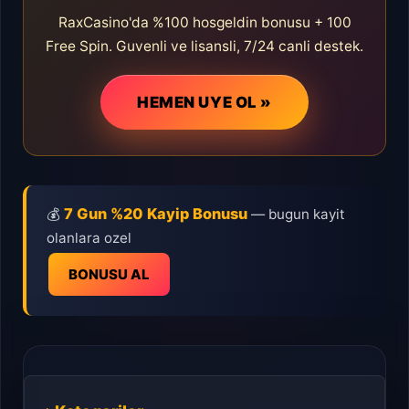
RaxCasino'da %100 hosgeldin bonusu + 100
Free Spin. Guvenli ve lisansli, 7/24 canli destek.
HEMEN UYE OL »
7 Gun %20 Kayip Bonusu
💰
— bugun kayit
olanlara ozel
BONUSU AL