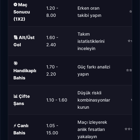
⚽ Maç
1.20 -
Erken oran
⭐⭐
Sonucu
8.00
takibi yapın
(1X2)
Takım
🔢 Alt/Üst
1.60 -
⭐⭐⭐
istatistiklerini
Gol
2.40
inceleyin
🎯
1.70 -
Güç farkı analizi
⭐⭐⭐⭐
Handikaplı
2.20
yapın
Bahis
Düşük riskli
📊 Çifte
⭐
1.10 - 1.60
kombinasyonlar
Şans
kurun
Maçı izleyerek
⚡ Canlı
1.05 -
⭐⭐⭐⭐⭐
anlık fırsatları
Bahis
15.00
yakalayın