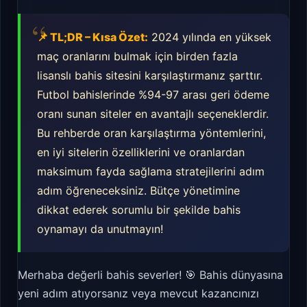
📌 TL;DR – Kısa Özet:
2024 yılında en yüksek
maç oranlarını bulmak için birden fazla
lisanslı bahis sitesini karşılaştırmanız şarttır.
Futbol bahislerinde %94-97 arası geri ödeme
oranı sunan siteler en avantajlı seçeneklerdir.
Bu rehberde oran karşılaştırma yöntemlerini,
en iyi sitelerin özelliklerini ve oranlardan
maksimum fayda sağlama stratejilerini adım
adım öğreneceksiniz. Bütçe yönetimine
dikkat ederek sorumlu bir şekilde bahis
oynamayı da unutmayın!
Merhaba değerli bahis severler! 🎯 Bahis dünyasına
yeni adım atıyorsanız veya mevcut kazancınızı