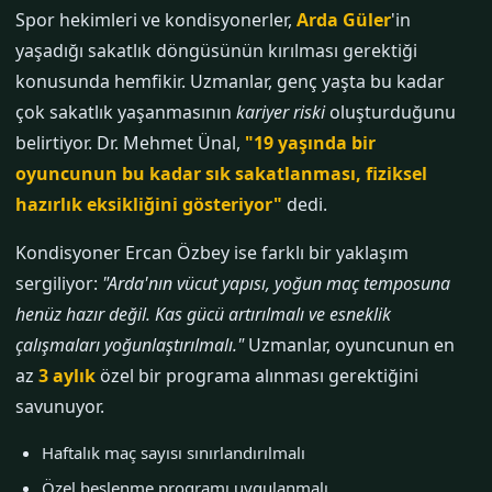
Spor hekimleri ve kondisyonerler,
Arda Güler
'in
yaşadığı sakatlık döngüsünün kırılması gerektiği
konusunda hemfikir. Uzmanlar, genç yaşta bu kadar
çok sakatlık yaşanmasının
kariyer riski
oluşturduğunu
belirtiyor. Dr. Mehmet Ünal,
"19 yaşında bir
oyuncunun bu kadar sık sakatlanması, fiziksel
hazırlık eksikliğini gösteriyor"
dedi.
Kondisyoner Ercan Özbey ise farklı bir yaklaşım
sergiliyor:
"Arda'nın vücut yapısı, yoğun maç temposuna
henüz hazır değil. Kas gücü artırılmalı ve esneklik
çalışmaları yoğunlaştırılmalı."
Uzmanlar, oyuncunun en
az
3 aylık
özel bir programa alınması gerektiğini
savunuyor.
Haftalık maç sayısı sınırlandırılmalı
Özel beslenme programı uygulanmalı