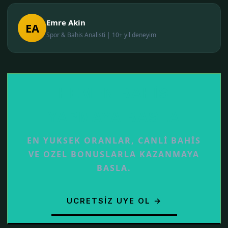
Emre Akin
EA
Spor & Bahis Analisti | 10+ yil deneyim
HEMEN BAHIS
YAPMAYA BASLA
EN YUKSEK ORANLAR, CANLI BAHIS
VE OZEL BONUSLARLA KAZANMAYA
BASLA.
UCRETSIZ UYE OL →