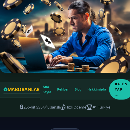
BAHIS
Ana
⚽
MABORANLAR
YAP
Rehber
Blog
Hakkimizda
Sayfa
→
🔒
✅
💰
🏆
256-bit SSL
Lisansli
Hizli Odeme
#1 Turkiye