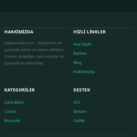
HAKKIMIZDA
HIZLI LINKLER
maboranlar.com - Turkiye'nin en
Ana Sayfa
guvenilir bahis ve casino rehberi.
Rehber
Uzman analizleri, canli oranlar ve
Blog
kazandiran tahminler.
Hakkimizda
KATEGORILER
DESTEK
Canli Bahis
SSS
Casino
Iletisim
Bonuslar
Gizlilik