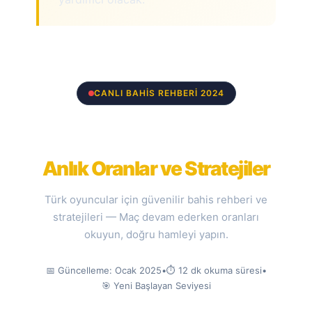
CANLI BAHİS REHBERİ 2024
Canlı Bahis Rehberi:
Anlık Oranlar ve Stratejiler
Türk oyuncular için güvenilir bahis rehberi ve
stratejileri — Maç devam ederken oranları
okuyun, doğru hamleyi yapın.
📅 Güncelleme: Ocak 2025
•
⏱️ 12 dk okuma süresi
•
🎯 Yeni Başlayan Seviyesi