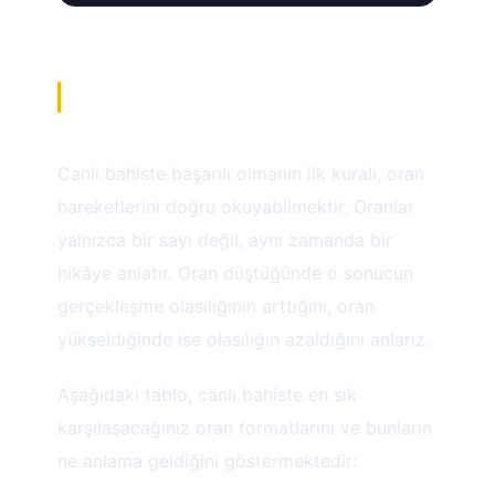
Anlık Oranlar Nasıl Okunur ve
Yorumlanır?
Canlı bahiste başarılı olmanın ilk kuralı, oran
hareketlerini doğru okuyabilmektir. Oranlar
yalnızca bir sayı değil, aynı zamanda bir
hikâye anlatır. Oran düştüğünde o sonucun
gerçekleşme olasılığının arttığını, oran
yükseldiğinde ise olasılığın azaldığını anlarız.
Aşağıdaki tablo, canlı bahiste en sık
karşılaşacağınız oran formatlarını ve bunların
ne anlama geldiğini göstermektedir: