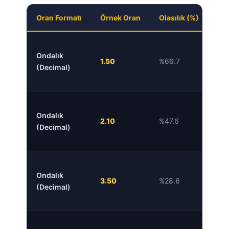
Oran Formatı
Örnek Oran
Olasılık (%)
100
Ondalık
1.50
%66.7
15
(Decimal)
Ondalık
2.10
%47.6
21
(Decimal)
Ondalık
3.50
%28.6
35
(Decimal)