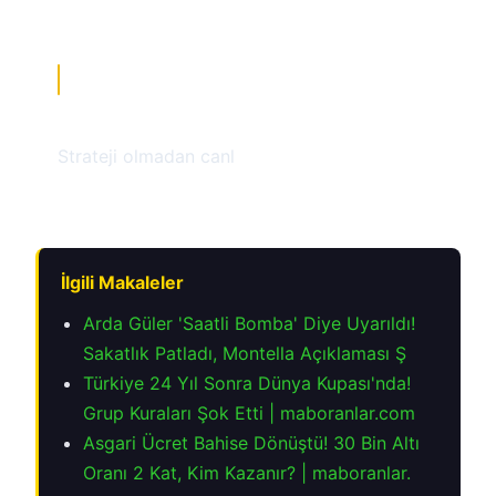
Yeni Başlayanlar İçin En Etkili Canlı
Bahis Stratejileri Nelerdir?
Strateji olmadan canl
İlgili Makaleler
Arda Güler 'Saatli Bomba' Diye Uyarıldı!
Sakatlık Patladı, Montella Açıklaması Ş
Türkiye 24 Yıl Sonra Dünya Kupası'nda!
Grup Kuraları Şok Etti | maboranlar.com
Asgari Ücret Bahise Dönüştü! 30 Bin Altı
Oranı 2 Kat, Kim Kazanır? | maboranlar.