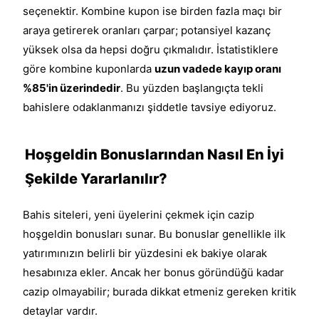
seçenektir. Kombine kupon ise birden fazla maçı bir
araya getirerek oranları çarpar; potansiyel kazanç
yüksek olsa da hepsi doğru çıkmalıdır. İstatistiklere
göre kombine kuponlarda
uzun vadede kayıp oranı
%85'in üzerindedir
. Bu yüzden başlangıçta tekli
bahislere odaklanmanızı şiddetle tavsiye ediyoruz.
Hoşgeldin Bonuslarından Nasıl En İyi
Şekilde Yararlanılır?
Bahis siteleri, yeni üyelerini çekmek için cazip
hoşgeldin bonusları sunar. Bu bonuslar genellikle ilk
yatırımınızın belirli bir yüzdesini ek bakiye olarak
hesabınıza ekler. Ancak her bonus göründüğü kadar
cazip olmayabilir; burada dikkat etmeniz gereken kritik
detaylar vardır.