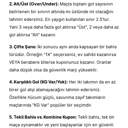
2. Alt/Üst (Over/Under):
Maçta toplam gol sayısının
belirlenen bir sınırın altında mı üstünde mi olacağını
tahmin edersiniz. En yaygın kullanılan sınır 2.5'tur.
Yani 3 veya daha fazla gol atılırsa "Üst", 2 veya daha az
gol atılırsa "Alt" kazanır.
3. Çifte Şans:
İki sonucu aynı anda kapsayan bir bahis
türüdür. Örneğin "1X" seçerseniz, ev sahibi kazanırsa
VEYA berabere biterse kuponunuz kazanır. Oranlar
daha düşük olsa da güvenlik marjı yüksektir.
4. Karşılıklı Gol (KG Var/Yok):
Her iki takımın da en az
birer gol atıp atamayacağını tahmin edersiniz.
Özellikle hücum güçlü, savunma zayıf takımların
maçlarında "KG Var" popüler bir seçimdir.
5. Tekli Bahis vs. Kombine Kupon:
Tekli bahis, tek bir
maça oynamaktır ve yeni başlayanlar için en güvenli