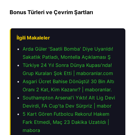
Bonus Türleri ve Çevrim Şartları
İlgili Makaleler
Arda Güler 'Saatli Bomba' Diye Uyarıldı!
Sakatlık Patladı, Montella Açıklaması Ş
Türkiye 24 Yıl Sonra Dünya Kupası'nda!
Grup Kuraları Şok Etti | maboranlar.com
Asgari Ücret Bahise Dönüştü! 30 Bin Altı
Oranı 2 Kat, Kim Kazanır? | maboranlar.
Southampton Arsenal'i Yıktı! Alt Lig Devi
Devirdi, FA Cup'ta Dev Sürpriz | mabor
5 Kart Gören Futbolcu Rekoru! Hakem
Fark Etmedi, Maç 23 Dakika Uzatıldı |
mabora