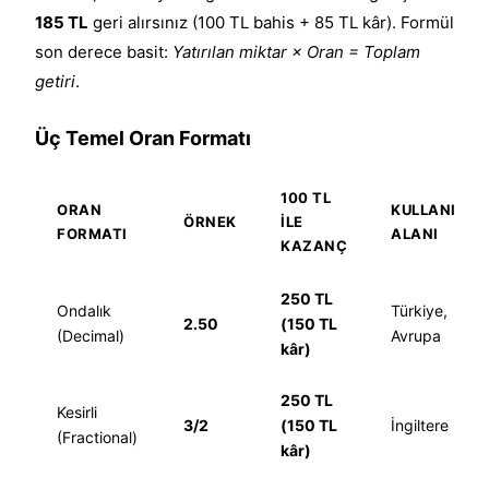
185 TL
geri alırsınız (100 TL bahis + 85 TL kâr). Formül
son derece basit:
Yatırılan miktar × Oran = Toplam
getiri
.
Üç Temel Oran Formatı
100 TL
ORAN
KULLANIM
ÖRNEK
ILE
FORMATI
ALANI
KAZANÇ
250 TL
Ondalık
Türkiye,
2.50
(150 TL
(Decimal)
Avrupa
kâr)
250 TL
Kesirli
3/2
(150 TL
İngiltere
(Fractional)
kâr)