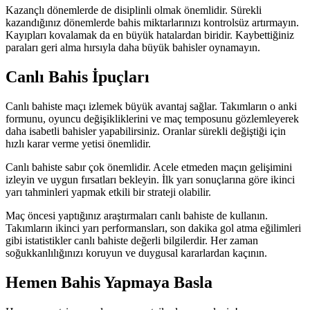
Kazançlı dönemlerde de disiplinli olmak önemlidir. Sürekli
kazandığınız dönemlerde bahis miktarlarınızı kontrolsüz artırmayın.
Kayıpları kovalamak da en büyük hatalardan biridir. Kaybettiğiniz
paraları geri alma hırsıyla daha büyük bahisler oynamayın.
Canlı Bahis İpuçları
Canlı bahiste maçı izlemek büyük avantaj sağlar. Takımların o anki
formunu, oyuncu değişikliklerini ve maç temposunu gözlemleyerek
daha isabetli bahisler yapabilirsiniz. Oranlar sürekli değiştiği için
hızlı karar verme yetisi önemlidir.
Canlı bahiste sabır çok önemlidir. Acele etmeden maçın gelişimini
izleyin ve uygun fırsatları bekleyin. İlk yarı sonuçlarına göre ikinci
yarı tahminleri yapmak etkili bir strateji olabilir.
Maç öncesi yaptığınız araştırmaları canlı bahiste de kullanın.
Takımların ikinci yarı performansları, son dakika gol atma eğilimleri
gibi istatistikler canlı bahiste değerli bilgilerdir. Her zaman
soğukkanlılığınızı koruyun ve duygusal kararlardan kaçının.
Hemen Bahis Yapmaya Basla