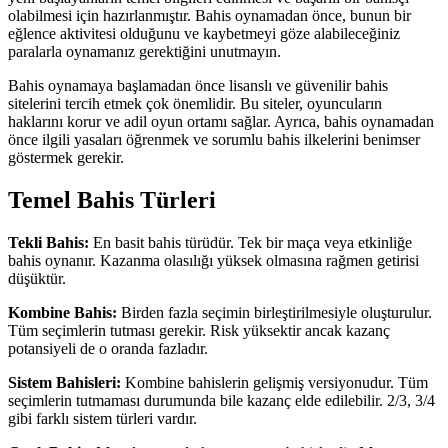
olabilmesi için hazırlanmıştır. Bahis oynamadan önce, bunun bir
eğlence aktivitesi olduğunu ve kaybetmeyi göze alabileceğiniz
paralarla oynamanız gerektiğini unutmayın.
Bahis oynamaya başlamadan önce lisanslı ve güvenilir bahis
sitelerini tercih etmek çok önemlidir. Bu siteler, oyuncuların
haklarını korur ve adil oyun ortamı sağlar. Ayrıca, bahis oynamadan
önce ilgili yasaları öğrenmek ve sorumlu bahis ilkelerini benimser
göstermek gerekir.
Temel Bahis Türleri
Tekli Bahis:
En basit bahis türüdür. Tek bir maça veya etkinliğe
bahis oynanır. Kazanma olasılığı yüksek olmasına rağmen getirisi
düşüktür.
Kombine Bahis:
Birden fazla seçimin birleştirilmesiyle oluşturulur.
Tüm seçimlerin tutması gerekir. Risk yüksektir ancak kazanç
potansiyeli de o oranda fazladır.
Sistem Bahisleri:
Kombine bahislerin gelişmiş versiyonudur. Tüm
seçimlerin tutmaması durumunda bile kazanç elde edilebilir. 2/3, 3/4
gibi farklı sistem türleri vardır.