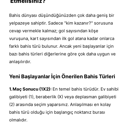
Etmelisiniz?
Bahis dünyası düşündüğünüzden çok daha geniş bir
yelpazeye sahiptir. Sadece "kim kazanır?" sorusuna
cevap vermekle kalmaz; gol sayısından köşe
vuruşuna, kart sayısından ilk gol atana kadar onlarca
farklı bahis türü bulunur. Ancak yeni başlayanlar için
bazı bahis türleri diğerlerine göre çok daha uygun ve
anlaşılırdır.
Yeni Başlayanlar İçin Önerilen Bahis Türleri
1. Maç Sonucu (1X2):
En temel bahis türüdür. Ev sahibi
galibiyeti (1), beraberlik (X) veya deplasman galibiyeti
(2) arasında seçim yaparsınız. Anlaşılması en kolay
bahis türü olduğu için başlangıç noktanız burası
olmalıdır.