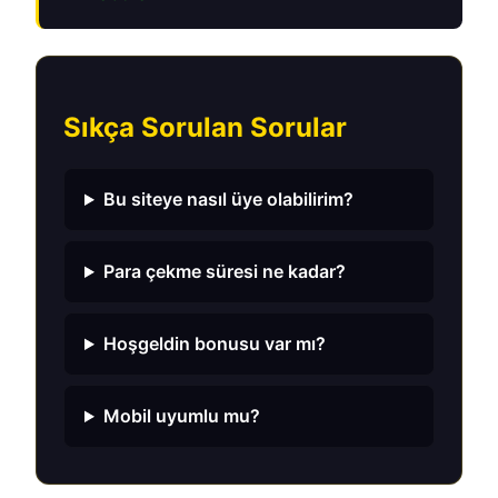
Sıkça Sorulan Sorular
Bu siteye nasıl üye olabilirim?
Para çekme süresi ne kadar?
Hoşgeldin bonusu var mı?
Mobil uyumlu mu?