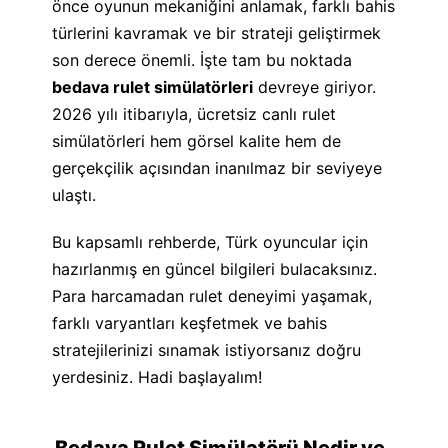
önce oyunun mekaniğini anlamak, farklı bahis
türlerini kavramak ve bir strateji geliştirmek
son derece önemli. İşte tam bu noktada
bedava rulet simülatörleri
devreye giriyor.
2026 yılı itibarıyla, ücretsiz canlı rulet
simülatörleri hem görsel kalite hem de
gerçekçilik açısından inanılmaz bir seviyeye
ulaştı.
Bu kapsamlı rehberde, Türk oyuncular için
hazırlanmış en güncel bilgileri bulacaksınız.
Para harcamadan rulet deneyimi yaşamak,
farklı varyantları keşfetmek ve bahis
stratejilerinizi sınamak istiyorsanız doğru
yerdesiniz. Hadi başlayalım!