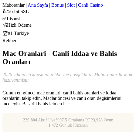
Maboranlar |
Ana Sayfa
|
Bonus
|
Slot
|
Canli Casino
🔒
256-bit SSL
✅
Lisansli
💰
Hizli Odeme
🏆
#1 Turkiye
Rehber
Mac Oranlari - Canli Iddaa ve Bahis
Oranları
2026 yilinin en kapsamli rehberine hosgeldiniz. Maboranlar farki ile
hazirlanmistir.
Gunun en güncel mac oranlari, canli bahis oranlari ve iddaa
oranlarini takip edin. Maclar öncesi ve canlı oran degisimlerini
inceleyin. Basarili bahis icin en i
229,804
Aktif Uye
%97.5
Ortalama RTP
3,928
Oyun
1,472
Gunluk Kazanan