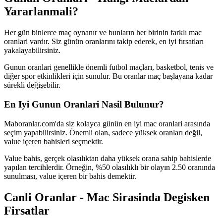
Yararlanmali?
Her gün binlerce maç oynanır ve bunların her birinin farklı mac
oranlari vardır. Siz günün oranlarını takip ederek, en iyi fırsatları
yakalayabilirsiniz.
Gunun oranlari genellikle önemli futbol maçları, basketbol, tenis ve
diğer spor etkinlikleri için sunulur. Bu oranlar maç başlayana kadar
sürekli değişebilir.
En Iyi Gunun Oranlari Nasil Bulunur?
Maboranlar.com'da siz kolayca günün en iyi mac oranlari arasında
seçim yapabilirsiniz. Önemli olan, sadece yüksek oranları değil,
value içeren bahisleri seçmektir.
Value bahis, gerçek olasılıktan daha yüksek orana sahip bahislerde
yapılan tercihlerdir. Örneğin, %50 olasılıklı bir olayın 2.50 oranında
sunulması, value içeren bir bahis demektir.
Canli Oranlar - Mac Sirasinda Degisken
Firsatlar