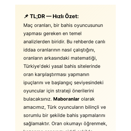
📌 TL;DR — Hızlı Özet:
Maç oranları, bir bahis oyuncusunun
yapması gereken en temel
analizlerden biridir. Bu rehberde canlı
iddaa oranlarının nasıl çalıştığını,
oranların arkasındaki matematiği,
Türkiye'deki yasal bahis sitelerinde
oran karşılaştırması yapmanın
ipuçlarını ve başlangıç seviyesindeki
oyuncular için strateji önerilerini
bulacaksınız.
Maboranlar
olarak
amacımız, Türk oyuncuların bilinçli ve
sorumlu bir şekilde bahis yapmalarını
sağlamaktır. Oran okumayı öğrenmek,