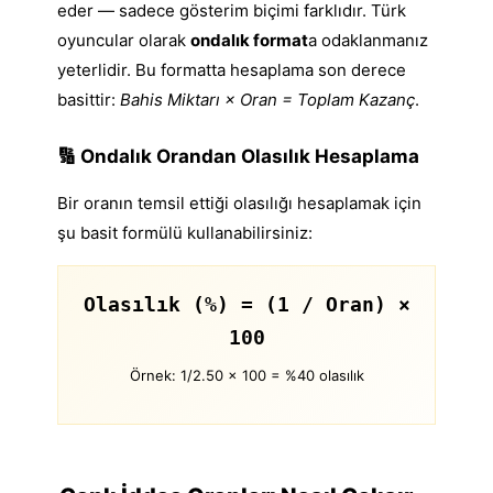
eder — sadece gösterim biçimi farklıdır. Türk
oyuncular olarak
ondalık format
a odaklanmanız
yeterlidir. Bu formatta hesaplama son derece
basittir:
Bahis Miktarı × Oran = Toplam Kazanç
.
🔢 Ondalık Orandan Olasılık Hesaplama
Bir oranın temsil ettiği olasılığı hesaplamak için
şu basit formülü kullanabilirsiniz:
Olasılık (%) = (1 / Oran) ×
100
Örnek: 1/2.50 × 100 = %40 olasılık