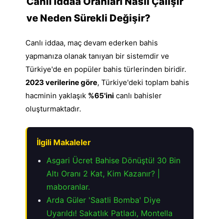
Canlı İddaa Oranları Nasıl Çalışır
ve Neden Sürekli Değişir?
Canlı iddaa, maç devam ederken bahis
yapmanıza olanak tanıyan bir sistemdir ve
Türkiye'de en popüler bahis türlerinden biridir.
2023 verilerine göre
, Türkiye'deki toplam bahis
hacminin yaklaşık
%65'ini
canlı bahisler
oluşturmaktadır.
İlgili Makaleler
Asgari Ücret Bahise Dönüştü! 30 Bin
Altı Oranı 2 Kat, Kim Kazanır? |
maboranlar.
Arda Güler 'Saatli Bomba' Diye
Uyarıldı! Sakatlık Patladı, Montella