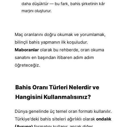
daha düşüktür — bu fark, bahis şirketinin kâr
marjını oluşturur.
Maç oranlarını doğru okumak ve yorumlamak,
bilinçli bahis yapmanın ilk koşuludur.
Maboranlar
olarak bu rehberde, oran okuma
sanatını en başından itibaren adım adım
öğreteceğiz.
Bahis Oranı Türleri Nelerdir ve
Hangisini Kullanmalısınız?
Dünya genelinde üç temel oran formatı kullanılır.
Türkiye'deki bahis siteleri ağırlıklı olarak
ondalık
(Avrupa)
formatını kullanır, ancak diğer