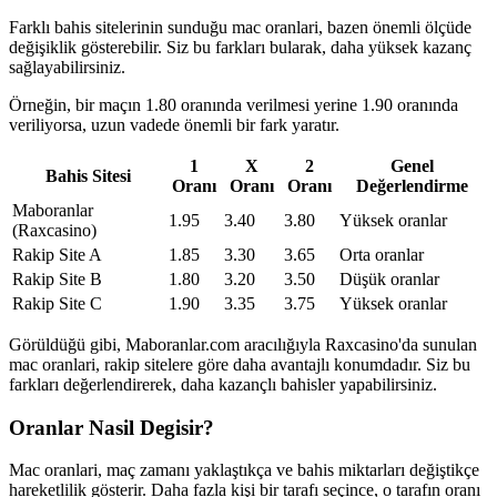
Farklı bahis sitelerinin sunduğu mac oranlari, bazen önemli ölçüde
değişiklik gösterebilir. Siz bu farkları bularak, daha yüksek kazanç
sağlayabilirsiniz.
Örneğin, bir maçın 1.80 oranında verilmesi yerine 1.90 oranında
veriliyorsa, uzun vadede önemli bir fark yaratır.
1
X
2
Genel
Bahis Sitesi
Oranı
Oranı
Oranı
Değerlendirme
Maboranlar
1.95
3.40
3.80
Yüksek oranlar
(Raxcasino)
Rakip Site A
1.85
3.30
3.65
Orta oranlar
Rakip Site B
1.80
3.20
3.50
Düşük oranlar
Rakip Site C
1.90
3.35
3.75
Yüksek oranlar
Görüldüğü gibi, Maboranlar.com aracılığıyla Raxcasino'da sunulan
mac oranlari, rakip sitelere göre daha avantajlı konumdadır. Siz bu
farkları değerlendirerek, daha kazançlı bahisler yapabilirsiniz.
Oranlar Nasil Degisir?
Mac oranlari, maç zamanı yaklaştıkça ve bahis miktarları değiştikçe
hareketlilik gösterir. Daha fazla kişi bir tarafı seçince, o tarafın oranı